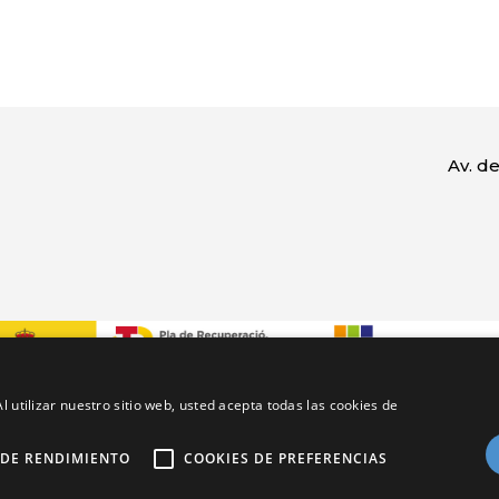
Av. de
y 2022 a l’ajuda al transport, hem pogut donar de baixa i portar al de
l utilizar nuestro sitio web, usted acepta todas las cookies de
ncer de la Unió Europea” del programa de “Subvencions per a la t
ballestament”
 DE RENDIMIENTO
COOKIES DE PREFERENCIAS
ó ambiental dautocars. Adquirit una unitat de més capacitat.