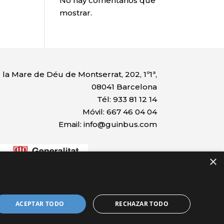
No hay comentarios que
mostrar.
 la Mare de Déu de Montserrat, 202, 1º1ª,
08041 Barcelona
Tél: 933 81 12 14
Móvil: 667 46 04 04
Email: info@guinbus.com
×
sballestament un autocar.
ransformació de flotas de
ACEPTAR TODO
RECHAZAR TODO