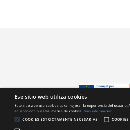
Ese sitio web utiliza cookies
Gràcies al programa de l’an
Este sitio web usa cookies para mejorar la experiencia del usuario. A
acuerdo con nuestra Política de cookies.
Más información
Destaquem el suport fina
transport del Pla RTR. Des
COOKIES ESTRICTAMENTE NECESARIAS
COOKIES
Amb l’objectiu de renovaci